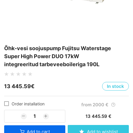
Õhk-vesi soojuspump Fujitsu Waterstage
Super High Power DUO 17kW
integreeritud tarbeveeboileriga 190L
13 445.59€
In stock
Order installation
from
2000
€
13 445.59 €
Add to cart
Add to wishlist